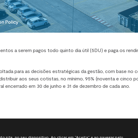
on Policy
entos a serem pagos todo quinto dia útil (5DU) e paga os rendi
voltada para as decisões estratégicas da gestão, com base no ce
stribuir aos seus cotistas, no mínimo, 95% (noventa e cinco p
al encerrado em 30 de junho e 31 de dezembro de cada ano.
site, no seu dispositivo. Ao clicar em “Aceita” e ao navegar pelo