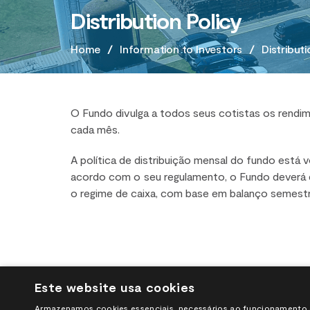
Distribution Policy
Home
/
Information to Investors
/
Distributi
O Fundo divulga a todos seus cotistas os rendim
cada mês.
A política de distribuição mensal do fundo está 
acordo com o seu regulamento, o Fundo deverá di
o regime de caixa, com base em balanço semestr
Este website usa cookies
Armazenamos cookies essenciais, necessários ao funcionamento do 